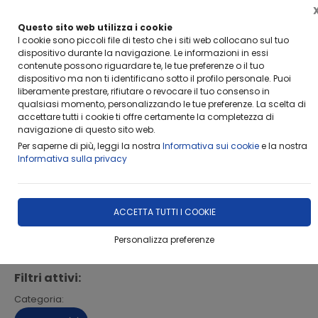
Questo sito web utilizza i cookie
I cookie sono piccoli file di testo che i siti web collocano sul tuo
dispositivo durante la navigazione. Le informazioni in essi
contenute possono riguardare te, le tue preferenze o il tuo
dispositivo ma non ti identificano sotto il profilo personale. Puoi
Home
Catalogo
CHITARRE
liberamente prestare, rifiutare o revocare il tuo consenso in
qualsiasi momento, personalizzando le tue preferenze. La scelta di
accettare tutti i cookie ti offre certamente la completezza di
Disponibilita' di tutte le migliori marche: Yamaha Ibanez Fender
navigazione di questo sito web.
Squier Salvador Cortez Alhambra Eko Rickwood Sigma Line6
Per saperne di più, leggi la nostra
Informativa sui cookie
e la nostra
Informativa sulla privacy
FILTRA
ACCETTA TUTTI I COOKIE
Personalizza preferenze
CHITARRE
Filtri attivi:
Categoria: