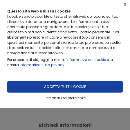
X
Questo sito web utilizza i cookie
I cookie sono piccoli file di testo che i siti web collocano sul tuo
dispositivo durante la navigazione. Le informazioni in essi
Home
Catalogo
CHITARRE
BORSE/CUSTODIE
contenute possono riguardare te, le tue preferenze o il tuo
dispositivo ma non ti identificano sotto il profilo personale. Puoi
liberamente prestare, rifiutare o revocare il tuo consenso in
qualsiasi momento, personalizzando le tue preferenze. La scelta
di accettare tutti i cookie ti offre certamente la completezza di
ULTIMO PEZZO
navigazione di questo sito web.
Per saperne di più, leggi la nostra
Informativa sui cookie
e la
CUSTODIA IMBOTTITA PER
nostra
Informativa sulla privacy
CHITARRA ELETTRICA IBANEZ
IGB541 Black
ACCETTA TUTTI I COOKIE
Personalizza preferenze
DISPONIBILITÀ IMMEDIATA
Richiedi Informazioni