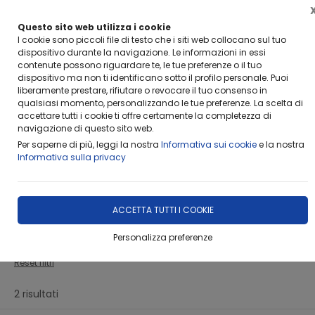
Questo sito web utilizza i cookie
I cookie sono piccoli file di testo che i siti web collocano sul tuo
dispositivo durante la navigazione. Le informazioni in essi
contenute possono riguardare te, le tue preferenze o il tuo
dispositivo ma non ti identificano sotto il profilo personale. Puoi
Home
Catalogo
STRUMENTI A FIATO
BORSE E CUSTODIE
liberamente prestare, rifiutare o revocare il tuo consenso in
qualsiasi momento, personalizzando le tue preferenze. La scelta di
accettare tutti i cookie ti offre certamente la completezza di
FILTRA
navigazione di questo sito web.
Per saperne di più, leggi la nostra
Informativa sui cookie
e la nostra
Informativa sulla privacy
BORSE E CUSTODIE
Filtri attivi:
ACCETTA TUTTI I COOKIE
Categoria:
BORSE E CUSTODIE
Personalizza preferenze
Reset filtri
2 risultati