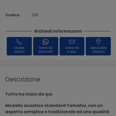
Codice:
1219
Richiedi Informazioni
CHIAMA
SCRIVI UN
SCRIVI UN
INDICAZIONI
ADESSO
WHATSAPP
E-MAIL
STRADALI
Descrizione
Tutto ha inizio da qui
Modello acustico standard Yamaha, con un
aspetto semplice e tradizionale ed una qualità