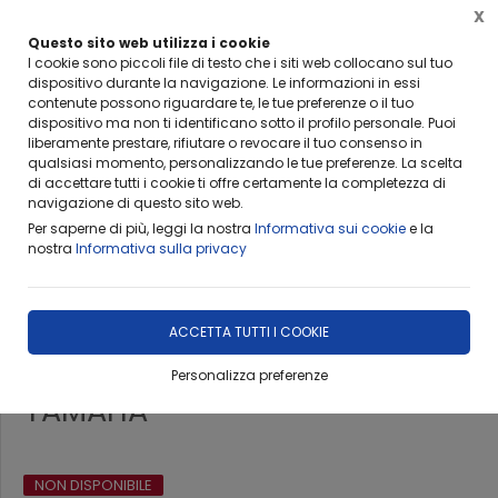
X
Questo sito web utilizza i cookie
I cookie sono piccoli file di testo che i siti web collocano sul tuo
dispositivo durante la navigazione. Le informazioni in essi
Home
Catalogo
CHITARRE
ACUSTICHE/FOLK
contenute possono riguardare te, le tue preferenze o il tuo
dispositivo ma non ti identificano sotto il profilo personale. Puoi
liberamente prestare, rifiutare o revocare il tuo consenso in
qualsiasi momento, personalizzando le tue preferenze. La scelta
di accettare tutti i cookie ti offre certamente la completezza di
navigazione di questo sito web.
Per saperne di più, leggi la nostra
Informativa sui cookie
e la
nostra
Informativa sulla privacy
ULTIMO PEZZO
YAMAHA FG800 BS - CHITARRA
ACCETTA TUTTI I COOKIE
FOLK BROWN SUNBURST
Personalizza preferenze
YAMAHA
NON DISPONIBILE