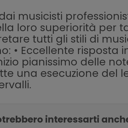
 dai musicisti professioni
a loro superiorità per ta
are tutti gli stili di musi
 • Eccellente risposta in t
zio pianissimo delle note
ette una esecuzione del l
rvalli.
trebbero interessarti anch