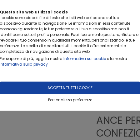
Questo sito web utilizza i cookie
I cookie sono piccoli file di testo che i siti web collocano sul tuo
dispositivo durante la navigazione. Le informazioni in essi contenute
possono riguardare te, le tue preferenze o il tuo dispositivo ma non ti
identificano sotto il profilo personale. Puoi liberamente prestare, rifiutare o
revocare il tuo consenso in qualsiasi momento, personalizzando le tue
preferenze. La scelta di accettare tutti i cookie ti offre certamente la
completezza di navigazione di questo sito web.
DOVE SIAMO
PROFILO
CONTATTACI
OFFERTA DEL
Per saperne di più, leggi la nostra
Informativa sui cookie
e la nostra
Informativa sulla privacy
X ALTO
ACCETTA TUTTI I COOKIE
Personalizza preferenze
ULTIMI 5 PEZZI
ANCE PER
CONFEZIO