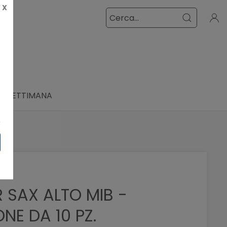
X
LA SETTIMANA
 SAX ALTO MIB -
NE DA 10 PZ.