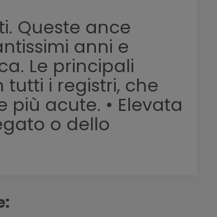
sti. Queste ance
ntissimi anni e
ca. Le principali
utti i registri, che
 più acute. • Elevata
egato o dello
e: