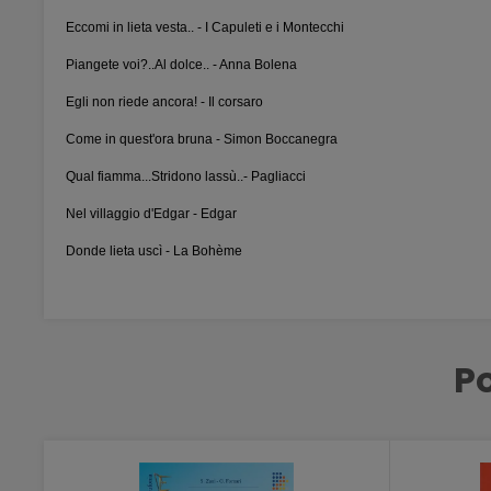
Eccomi in lieta vesta.. - I Capuleti e i Montecchi
Piangete voi?..Al dolce.. - Anna Bolena
Egli non riede ancora! - Il corsaro
Come in quest'ora bruna - Simon Boccanegra
Qual fiamma...Stridono lassù..- Pagliacci
Nel villaggio d'Edgar - Edgar
Donde lieta uscì - La Bohème
Po