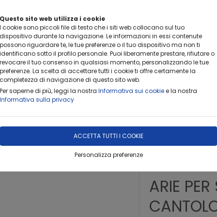
Questo sito web utilizza i cookie
I cookie sono piccoli file di testo che i siti web collocano sul tuo
dispositivo durante la navigazione. Le informazioni in essi contenute
possono riguardare te, le tue preferenze o il tuo dispositivo ma non ti
identificano sotto il profilo personale. Puoi liberamente prestare, rifiutare o
revocare il tuo consenso in qualsiasi momento, personalizzando le tue
preferenze. La scelta di accettare tutti i cookie ti offre certamente la
completezza di navigazione di questo sito web.
DOVE SIAMO
PROFILO
CONTATTACI
OFFERTA DEL
Per saperne di più, leggi la nostra
Informativa sui cookie
e la nostra
Informativa sulla privacy
A/ACUSTICA
ACCETTA TUTTI I COOKIE
Personalizza preferenze
ULTIMO PEZZO
ARIE PE
CANTOLO