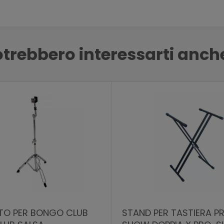
trebbero interessarti anch
TO PER BONGO CLUB
STAND PER TASTIERA P