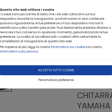
Questo sito web utilizza i cookie
I cookie sono piccoli file di testo che i siti web collocano sul tuo
dispositivo durante la navigazione. Le informazioni in essi contenute
possono riguardare te, le tue preferenze o il tuo dispositivo ma non ti
identificano sotto il profilo personale. Puoi liberamente prestare, rifiutare o
revocare il tuo consenso in qualsiasi momento, personalizzando le tue
preferenze. La scelta di accettare tutti i cookie ti offre certamente la
completezza di navigazione di questo sito web.
DOVE SIAMO
PROFILO
CONTATTACI
OFFERTA DEL
Per saperne di più, leggi la nostra
Informativa sui cookie
e la nostra
Informativa sulla privacy
ACCETTA TUTTI I COOKIE
Personalizza preferenze
TRACOLL
CHITARR
YAMAHA